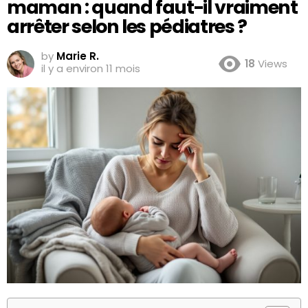
maman : quand faut-il vraiment
arrêter selon les pédiatres ?
by
Marie R.
18
Views
il y a environ 11 mois