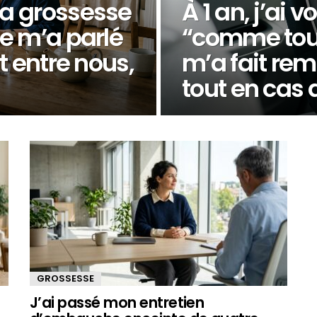
ma grossesse
À 1 an, j’ai 
e m’a parlé
“comme tout
t entre nous,
m’a fait rem
tout en cas 
GROSSESSE
J’ai passé mon entretien