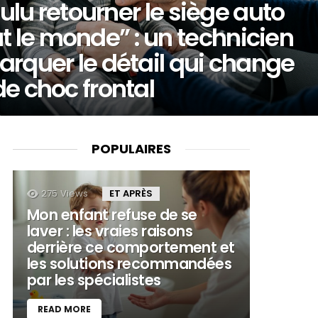
voulu retourner le siège auto
 le monde” : un technicien
arquer le détail qui change
de choc frontal
POPULAIRES
275
Views
ET APRÈS
Mon enfant refuse de se
laver : les vraies raisons
derrière ce comportement et
les solutions recommandées
par les spécialistes
READ MORE