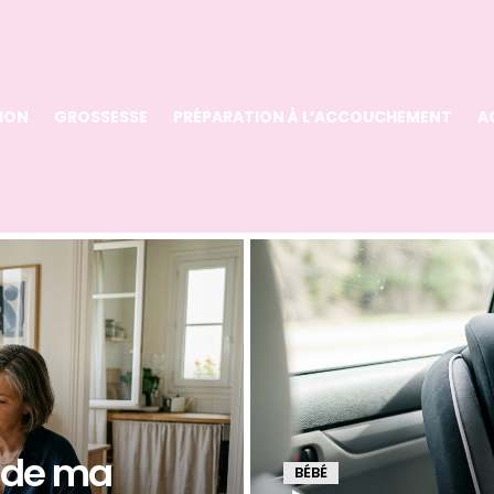
ION
GROSSESSE
PRÉPARATION À L’ACCOUCHEMENT
A
l de ma
BÉBÉ