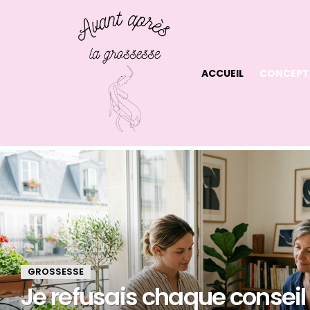
ACCUEIL
CONCEPT
LATEST
STORIES
GROSSESSE
Je refusais chaque consei