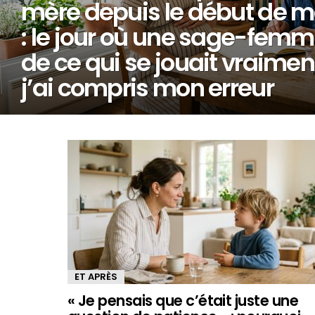
mère depuis le début de 
: le jour où une sage-femm
de ce qui se jouait vraimen
j’ai compris mon erreur
MORE
STORIES
ET APRÈS
« Je pensais que c’était juste une