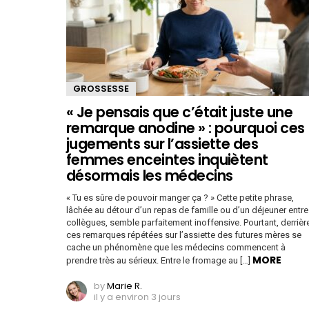
GROSSESSE
« Je pensais que c’était juste une
remarque anodine » : pourquoi ces
jugements sur l’assiette des
femmes enceintes inquiètent
désormais les médecins
« Tu es sûre de pouvoir manger ça ? » Cette petite phrase,
lâchée au détour d’un repas de famille ou d’un déjeuner entre
collègues, semble parfaitement inoffensive. Pourtant, derrièr
ces remarques répétées sur l’assiette des futures mères se
cache un phénomène que les médecins commencent à
MORE
prendre très au sérieux. Entre le fromage au […]
by
Marie R.
il y a environ 3 jours