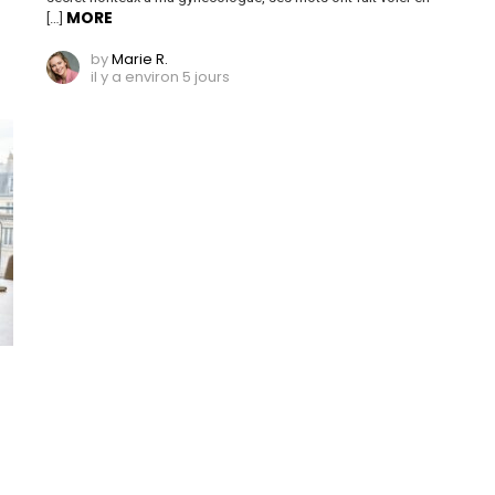
MORE
[…]
by
Marie R.
il y a environ 5 jours
ù