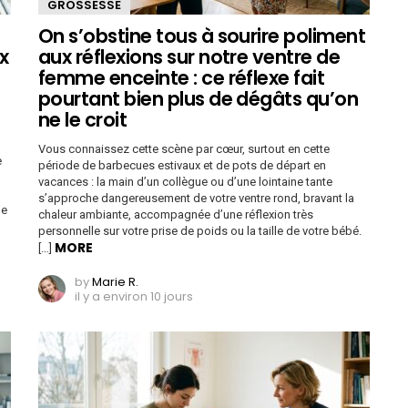
GROSSESSE
On s’obstine tous à sourire poliment
x
aux réflexions sur notre ventre de
femme enceinte : ce réflexe fait
pourtant bien plus de dégâts qu’on
ne le croit
Vous connaissez cette scène par cœur, surtout en cette
e
période de barbecues estivaux et de pots de départ en
vacances : la main d’un collègue ou d’une lointaine tante
s’approche dangereusement de votre ventre rond, bravant la
ne
chaleur ambiante, accompagnée d’une réflexion très
personnelle sur votre prise de poids ou la taille de votre bébé.
MORE
[…]
by
Marie R.
il y a environ 10 jours