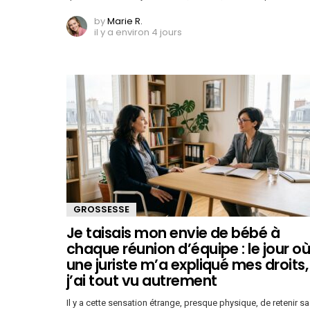
by
Marie R.
il y a environ 4 jours
GROSSESSE
Je taisais mon envie de bébé à
chaque réunion d’équipe : le jour o
une juriste m’a expliqué mes droits,
j’ai tout vu autrement
Il y a cette sensation étrange, presque physique, de retenir sa