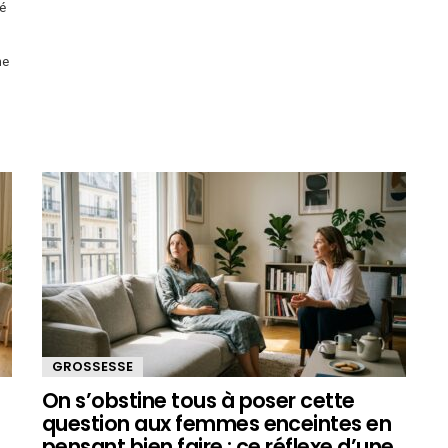
ré
me
GROSSESSE
On s’obstine tous à poser cette
question aux femmes enceintes en
pensant bien faire : ce réflexe d’une