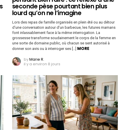
s
seconde pèse pourtant bien plus
lourd qu’on ne l’imagine
Lors des repas de famille organisés en plein été ou au détour
d’une conversation autour d’un barbecue, les futures mamans
font inlassablement face à la même interrogation. La
grossesse transforme soudainement le corps de la femme en
une sorte de domaine public, où chacun se sent autorisé à
MORE
donner son avis ou à interroger ses […]
by
Marie R.
il y a environ 8 jours