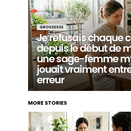
GROSSESSE
Je refusais chaque 
depuis le début de ma
une sage-femme m’a 
jouait vraiment entr
erreur
MORE STORIES