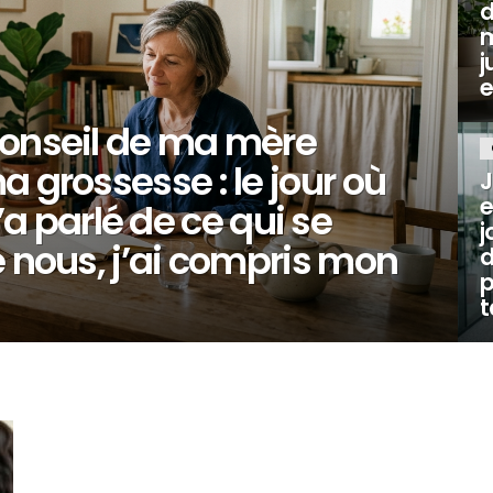
d
m
j
e
conseil de ma mère
 grossesse : le jour où
J
e
parlé de ce qui se
j
e nous, j’ai compris mon
d
p
t