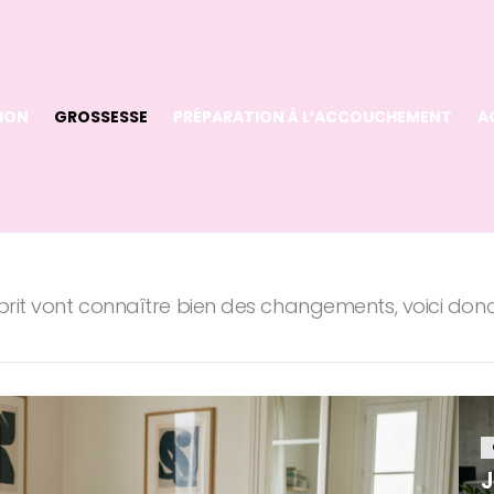
ION
GROSSESSE
PRÉPARATION À L’ACCOUCHEMENT
A
sprit vont connaître bien des changements, voici don
J