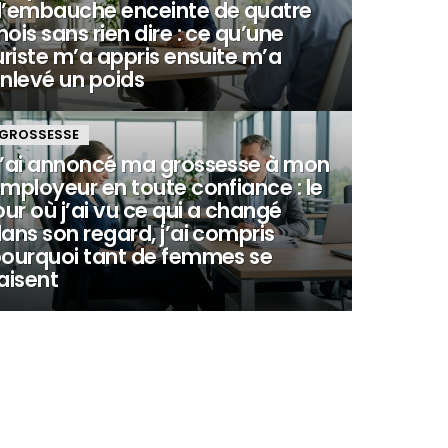
’embauche enceinte de quatre
ois sans rien dire : ce qu’une
uriste m’a appris ensuite m’a
nlevé un poids
GROSSESSE
’ai annoncé ma grossesse à mon
mployeur en toute confiance : le
our où j’ai vu ce qui a changé
ans son regard, j’ai compris
ourquoi tant de femmes se
aisent