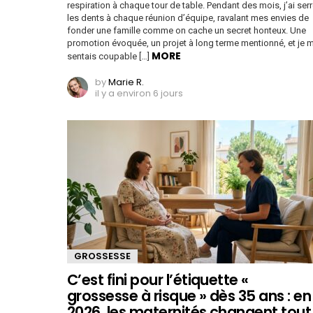
respiration à chaque tour de table. Pendant des mois, j’ai ser
les dents à chaque réunion d’équipe, ravalant mes envies de
fonder une famille comme on cache un secret honteux. Une
promotion évoquée, un projet à long terme mentionné, et je 
MORE
sentais coupable […]
by
Marie R.
il y a environ 6 jours
GROSSESSE
C’est fini pour l’étiquette «
grossesse à risque » dès 35 ans : en
2026, les maternités changent tout