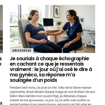
GROSSESSE
s
Je souriais à chaque échographie
e
en cachant ce que je ressentais
vraiment : le jour où j’ai osé le dire à
ma gynéco, sa réponse m’a
soulagée d’un poids
Pendant neuf mois, j’ai joué un rôle. Celui de la future maman
rayonnante, émue devant chaque image en noir et blanc de son
bébé. Mais derrière mon sourire figé, je détestais chaque
instant de ma grossesse. Le jour où j’ai enfin osé confier ce
E
secret honteux à ma gynécologue, ses mots ont fait voler en