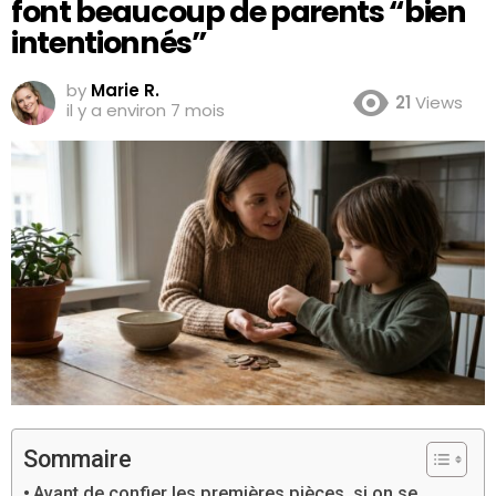
font beaucoup de parents “bien
intentionnés”
by
Marie R.
21
Views
il y a environ 7 mois
Sommaire
Avant de confier les premières pièces, si on se