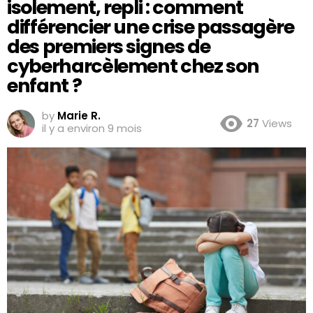
isolement, repli : comment
différencier une crise passagère
des premiers signes de
cyberharcèlement chez son
enfant ?
by
Marie R.
27
Views
il y a environ 9 mois