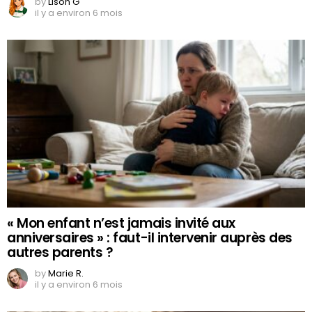
by
Lison G
il y a environ 6 mois
« Mon enfant n’est jamais invité aux
anniversaires » : faut-il intervenir auprès des
autres parents ?
by
Marie R.
il y a environ 6 mois