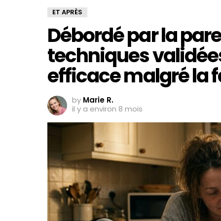
ET APRÈS
Débordé par la paren
techniques validées
efficace malgré la 
by
Marie R.
il y a environ 8 mois