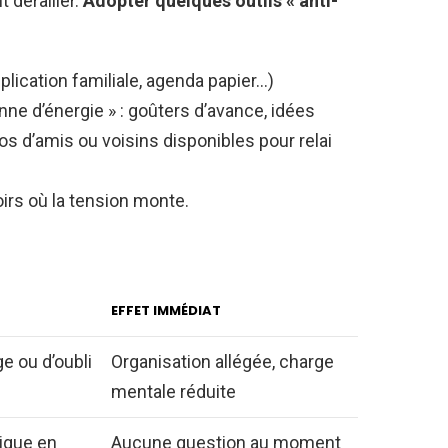
 dérailler.
Adopter quelques outils « anti-
plication familiale, agenda papier…)
ne d’énergie » : goûters d’avance, idées
os d’amis ou voisins disponibles pour relai
oirs où la tension monte.
EFFET IMMÉDIAT
e ou d’oubli
Organisation allégée, charge
mentale réduite
igue en
Aucune question au moment