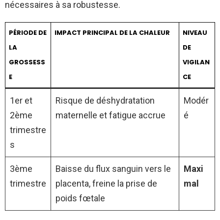
nécessaires à sa robustesse.
PÉRIODE DE
IMPACT PRINCIPAL DE LA CHALEUR
NIVEAU
LA
DE
GROSSESS
VIGILAN
E
CE
1er et
Risque de déshydratation
Modér
2ème
maternelle et fatigue accrue
é
trimestre
s
3ème
Baisse du flux sanguin vers le
Maxi
trimestre
placenta, freine la prise de
mal
poids fœtale