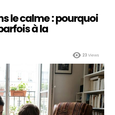
ns le calme : pourquoi
parfois à la
23
Views