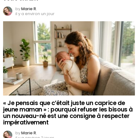
by
Marie R.
il y a environ un jour
« Je pensais que c’était juste un caprice de
jeune maman » : pourquoi refuser les bisous à
un nouveau-né est une consigne à respecter
impérativement
by
Marie R.
il y a environ 2 jours