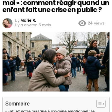
moi » : comment réagir quand un
enfant fait une crise en public ?
by
Marie R.
24
Views
il y a environ 5 mois
Sommaire
Enfilez votre masque à oxygène émotionnel : le