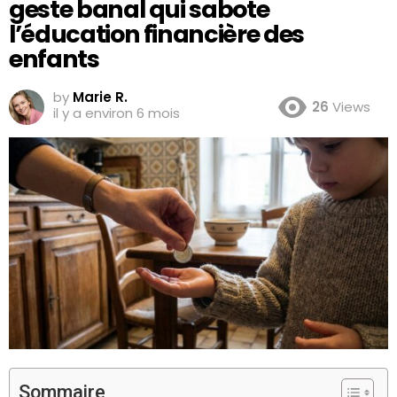
geste banal qui sabote
l’éducation financière des
enfants
by
Marie R.
26
Views
il y a environ 6 mois
Sommaire