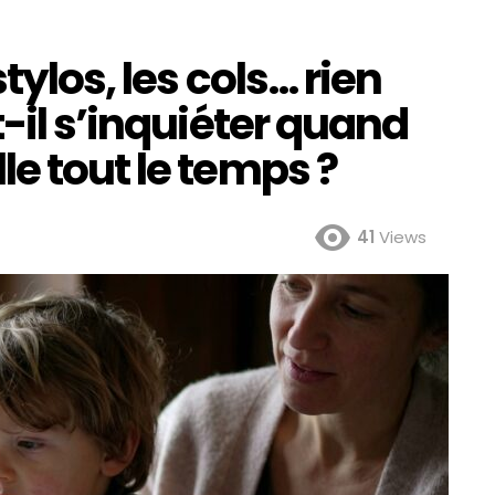
tylos, les cols… rien
-il s’inquiéter quand
e tout le temps ?
41
Views