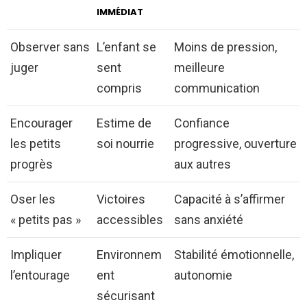
IMMÉDIAT
Observer sans
L’enfant se
Moins de pression,
juger
sent
meilleure
compris
communication
Encourager
Estime de
Confiance
les petits
soi nourrie
progressive, ouverture
progrès
aux autres
Oser les
Victoires
Capacité à s’affirmer
« petits pas »
accessibles
sans anxiété
Impliquer
Environnem
Stabilité émotionnelle,
l’entourage
ent
autonomie
sécurisant