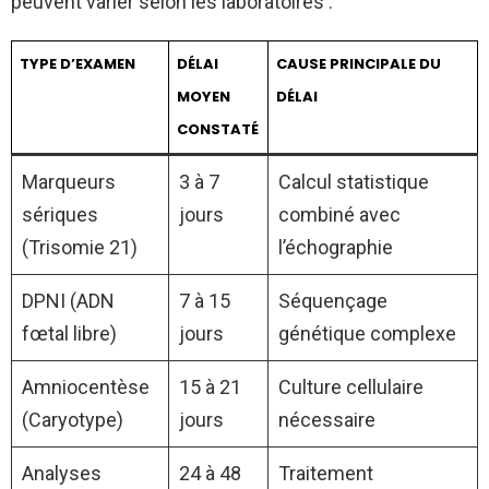
peuvent varier selon les laboratoires :
TYPE D’EXAMEN
DÉLAI
CAUSE PRINCIPALE DU
MOYEN
DÉLAI
CONSTATÉ
Marqueurs
3 à 7
Calcul statistique
sériques
jours
combiné avec
(Trisomie 21)
l’échographie
DPNI (ADN
7 à 15
Séquençage
fœtal libre)
jours
génétique complexe
Amniocentèse
15 à 21
Culture cellulaire
(Caryotype)
jours
nécessaire
Analyses
24 à 48
Traitement