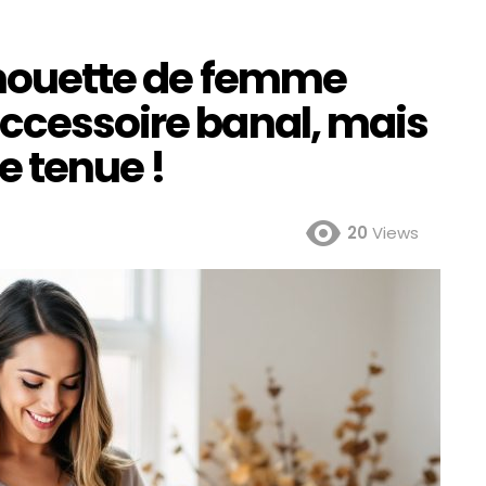
ilhouette de femme
accessoire banal, mais
e tenue !
20
Views