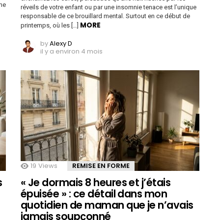
rme
réveils de votre enfant ou par une insomnie tenace est l’unique
responsable de ce brouillard mental. Surtout en ce début de
MORE
printemps, où les […]
by
Alexy D
il y a environ 4 mois
19
Views
REMISE EN FORME
s
« Je dormais 8 heures et j’étais
épuisée » : ce détail dans mon
quotidien de maman que je n’avais
jamais soupçonné