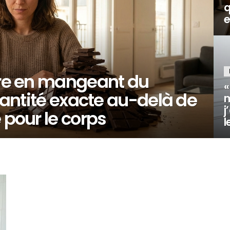
q
e
ire en mangeant du
«
quantité exacte au-delà de
m
j
 pour le corps
l