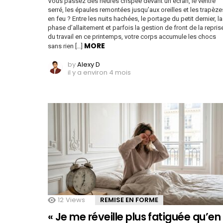
Vous passez des heures crispée devant un écran, le ventre
serré, les épaules remontées jusqu’aux oreilles et les trapèze
en feu ? Entre les nuits hachées, le portage du petit dernier, la
phase d’allaitement et parfois la gestion de front de la repris
du travail en ce printemps, votre corps accumule les chocs
MORE
sans rien […]
by
Alexy D
il y a environ 4 mois
12
Views
REMISE EN FORME
« Je me réveille plus fatiguée qu’en