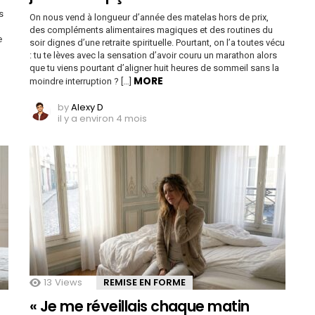
s
On nous vend à longueur d’année des matelas hors de prix,
des compléments alimentaires magiques et des routines du
e
soir dignes d’une retraite spirituelle. Pourtant, on l’a toutes vécu
: tu te lèves avec la sensation d’avoir couru un marathon alors
que tu viens pourtant d’aligner huit heures de sommeil sans la
MORE
moindre interruption ? […]
by
Alexy D
il y a environ 4 mois
13
Views
REMISE EN FORME
« Je me réveillais chaque matin