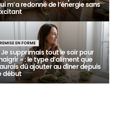
ui m’a redonné de l’énergie sans
xcitant
REMISE EN FORME
 Je supprimais tout le soir pour
aigrir » : le type d’aliment que
’aurais dû ajouter au dîner depuis
e début