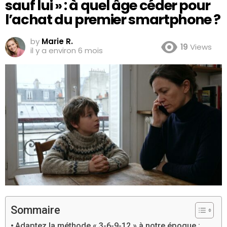
sauf lui » : à quel âge céder pour
l’achat du premier smartphone ?
by
Marie R.
19
Views
il y a environ 6 mois
Sommaire
Adaptez la méthode « 3-6-9-12 » à notre époque :