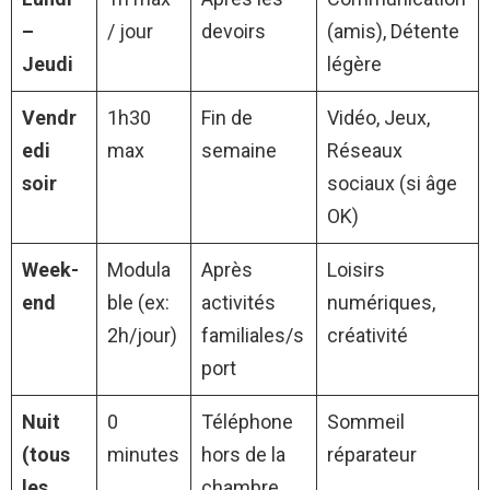
–
/ jour
devoirs
(amis), Détente
Jeudi
légère
Vendr
1h30
Fin de
Vidéo, Jeux,
edi
max
semaine
Réseaux
soir
sociaux (si âge
OK)
Week-
Modula
Après
Loisirs
end
ble (ex:
activités
numériques,
2h/jour)
familiales/s
créativité
port
Nuit
0
Téléphone
Sommeil
(tous
minutes
hors de la
réparateur
les
chambre