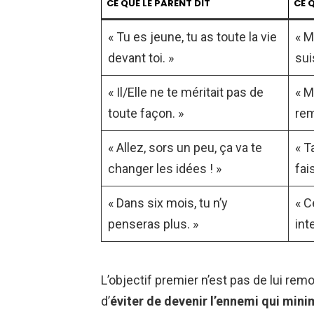
CE QUE LE PARENT DIT
CE 
« Tu es jeune, tu as toute la vie
« M
devant toi. »
sui
« Il/Elle ne te méritait pas de
« M
toute façon. »
rem
« Allez, sors un peu, ça va te
« T
changer les idées ! »
fai
« Dans six mois, tu n’y
« C
penseras plus. »
int
L’objectif premier n’est pas de lui remo
d’
éviter de devenir l’ennemi qui mini