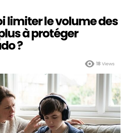
i limiter le volume des
plus à protéger
ado ?
18
Views