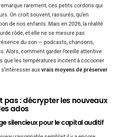
 remarque rarement, ces petits cordons qui
eurs. On croit souvent, rassurés, qu’en
tion de nos enfants. Mais en 2026, la réalité
urde rôde, et elle ne se mesure pas
présence du son — podcasts, chansons,
us. Alors, comment garder l’oreille attentive
ors que les températures incitent à cocooner
e s’intéresser aux
vrais moyens de préserver
fit pas : décrypter les nouveaux
 des ados
e silencieux pour le capital auditif
iveau raisonnable semblait il y a encore