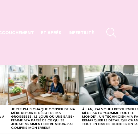
SEARCH
CCOUCHEMENT
ET APRÈS
INFERTILITÉ
JE REFUSAIS CHAQUE CONSEIL DE MA
À 1 AN, J’AI VOULU RETOURNER L
E
MÈRE DEPUIS LE DÉBUT DE MA
SIÈGE AUTO “COMME TOUT LE
GROSSESSE : LE JOUR OÙ UNE SAGE-
MONDE” : UN TECHNICIEN M’A FA
S À
FEMME M’A PARLÉ DE CE QUI SE
REMARQUER LE DÉTAIL QUI CHA
JOUAIT VRAIMENT ENTRE NOUS, J’AI
TOUT EN CAS DE CHOC FRONTA
COMPRIS MON ERREUR