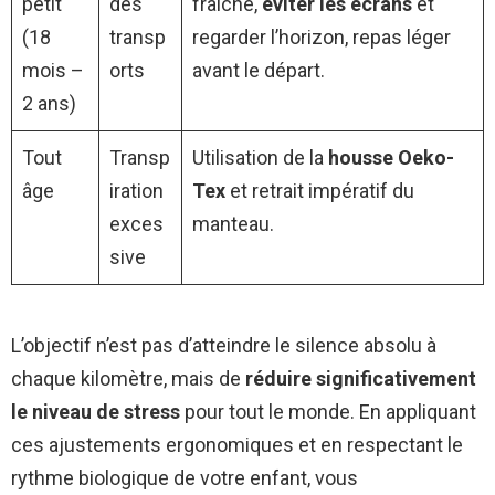
petit
des
fraîche,
éviter les écrans
et
(18
transp
regarder l’horizon, repas léger
mois –
orts
avant le départ.
2 ans)
Tout
Transp
Utilisation de la
housse Oeko-
âge
iration
Tex
et retrait impératif du
exces
manteau.
sive
L’objectif n’est pas d’atteindre le silence absolu à
chaque kilomètre, mais de
réduire significativement
le niveau de stress
pour tout le monde. En appliquant
ces ajustements ergonomiques et en respectant le
rythme biologique de votre enfant, vous