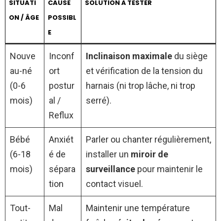
SITUATI
CAUSE
SOLUTION À TESTER
ON / ÂGE
POSSIBL
E
Nouve
Inconf
Inclinaison maximale
du siège
au-né
ort
et vérification de la tension du
(0-6
postur
harnais (ni trop lâche, ni trop
mois)
al /
serré).
Reflux
Bébé
Anxiét
Parler ou chanter régulièrement,
(6-18
é de
installer un
miroir de
mois)
sépara
surveillance
pour maintenir le
tion
contact visuel.
Tout-
Mal
Maintenir une température