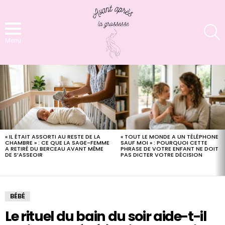
S
Menu
LATEST
STORIES
« TOUT LE MONDE A UN TÉLÉPHONE
« IL ÉTAIT ASSORTI AU RESTE DE LA
SAUF MOI » : POURQUOI CETTE
CHAMBRE » : CE QUE LA SAGE-FEMME
PHRASE DE VOTRE ENFANT NE DOIT
A RETIRÉ DU BERCEAU AVANT MÊME
PAS DICTER VOTRE DÉCISION
DE S’ASSEOIR
BÉBÉ
Le rituel du bain du soir aide-t-il