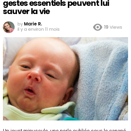
gestes essentiels peuvent lui
sauver la vie
by
Marie R.
19
Views
il y a environ 11 mois
Un jouet minuscule, une perle oubliée sous le canapé,