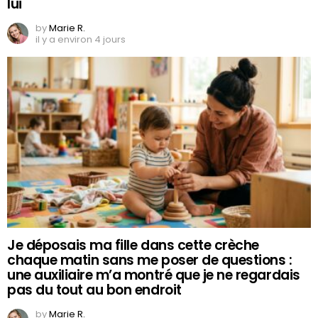
lui
by
Marie R.
il y a environ 4 jours
Je déposais ma fille dans cette crèche
chaque matin sans me poser de questions :
une auxiliaire m’a montré que je ne regardais
pas du tout au bon endroit
by
Marie R.