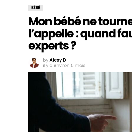
BÉBÉ
Mon bébé ne tourne
l’appelle : quand fa
experts ?
by
Alexy D
il y a environ 5 mois