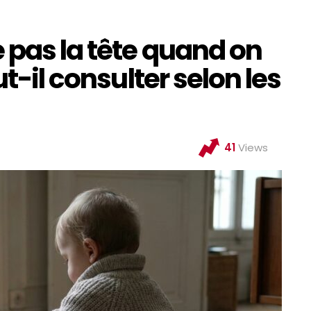
 pas la tête quand on
ut-il consulter selon les
41
Views