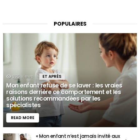
POPULAIRES
275
Views
ET APRÈS
Mon enfant refuse de se laver : les vraies
raisons derrière ce comportement et les
solutions recommandées par les
spécialistes
READ MORE
« Mon enfant n’est jamais invité aux