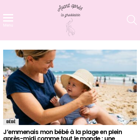
S
Menu
MORE
STORIES
BÉBÉ
J’emmenais mon bébé à la plage en plein
après-midi comme tout le monde : une