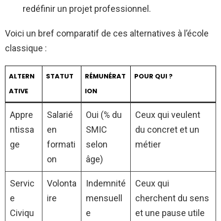
redéfinir un projet professionnel.
Voici un bref comparatif de ces alternatives à l’école
classique :
ALTERN
STATUT
RÉMUNÉRAT
POUR QUI ?
ATIVE
ION
Appre
Salarié
Oui (% du
Ceux qui veulent
ntissa
en
SMIC
du concret et un
ge
formati
selon
métier
on
âge)
Servic
Volonta
Indemnité
Ceux qui
e
ire
mensuell
cherchent du sens
Civiqu
e
et une pause utile