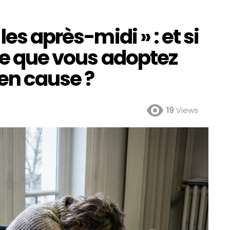
les après-midi » : et si
se que vous adoptez
 en cause ?
19
Views