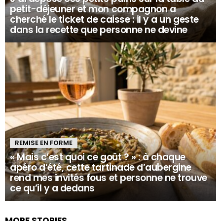
petit-déjeuner et mon compagnon a
cherché le ticket de caisse : il y a un geste
dans la recette que personne ne devine
REMISE EN FORME
« Mais c’est quoi ce goût ? » : à chaque
apéro d’été, cette tartinade d’aubergine
rend mes invités fous et personne ne trouve
ce qu’il y a dedans
MORE STORIES