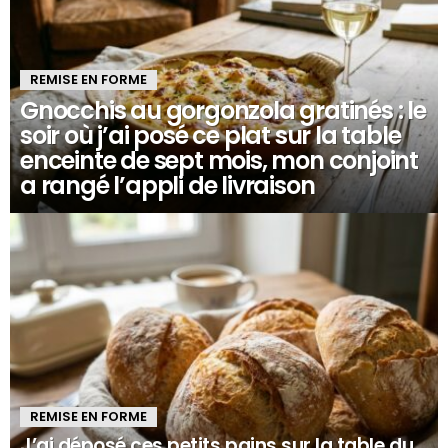
REMISE EN FORME
Gnocchis au gorgonzola gratinés : le
soir où j’ai posé ce plat sur la table
enceinte de sept mois, mon conjoint
a rangé l’appli de livraison
REMISE EN FORME
J’ai déposé ces petits pains sur la table du