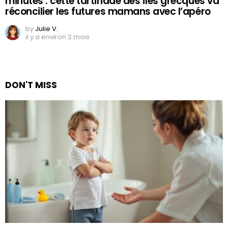
minutes : cette tartinade des îles grecques va
réconcilier les futures mamans avec l’apéro
by
Julie V.
il y a environ 2 mois
DON'T MISS