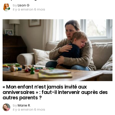
by
Lison G
il y a environ 6 mois
« Mon enfant n’est jamais invité aux
anniversaires » : faut-il intervenir auprès des
autres parents ?
by
Marie R.
il y a environ 6 mois