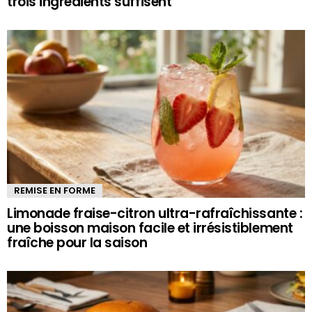
trois ingrédients suffisent
REMISE EN FORME
Limonade fraise-citron ultra-rafraîchissante :
une boisson maison facile et irrésistiblement
fraîche pour la saison