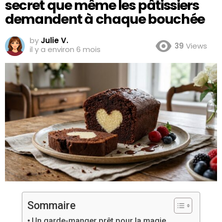
secret que même les pâtissiers
demandent à chaque bouchée
by
Julie V.
39
Views
il y a environ 6 mois
Sommaire
Un garde-manger prêt pour la magie