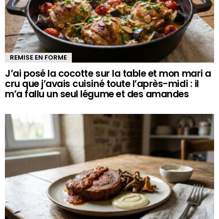
REMISE EN FORME
J’ai posé la cocotte sur la table et mon mari a
cru que j’avais cuisiné toute l’après-midi : il
m’a fallu un seul légume et des amandes