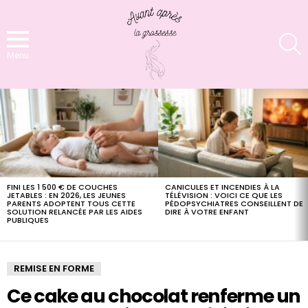
S
Menu
LATEST
STORIES
FINI LES 1 500 € DE COUCHES
CANICULES ET INCENDIES À LA
JETABLES : EN 2026, LES JEUNES
TÉLÉVISION : VOICI CE QUE LES
PARENTS ADOPTENT TOUS CETTE
PÉDOPSYCHIATRES CONSEILLENT DE
SOLUTION RELANCÉE PAR LES AIDES
DIRE À VOTRE ENFANT
PUBLIQUES
REMISE EN FORME
Ce cake au chocolat renferme un