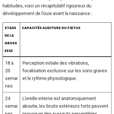
habitudes, voici un récapitulatif rigoureux du
développement de l’ouïe avant la naissance :
STADE
CAPACITÉS AUDITIVES DU FŒTUS
DE LA
GROSS
ESSE
18 à
Perception initiale des vibrations,
20
focalisation exclusive sur les sons graves
semai
et le rythme physiologique.
nes
24
L’oreille interne est anatomiquement
semai
aboutie, les bruits extérieurs forts peuvent
nes
provoquer des sursauts perceptibles.