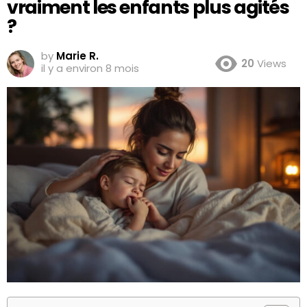
vraiment les enfants plus agités
?
by
Marie R.
20
Views
il y a environ 8 mois