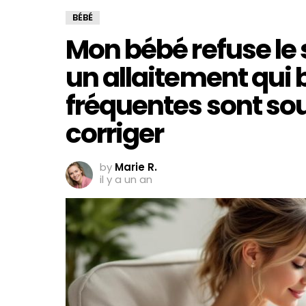
BÉBÉ
Mon bébé refuse le s
un allaitement qui 
fréquentes sont sou
corriger
by
Marie R.
il y a un an