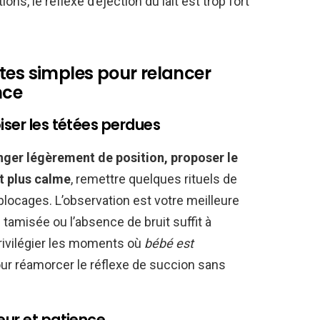
ons, le réflexe d’éjection du lait est trop fort
tes simples pour relancer
nce
iser les tétées perdues
ger légèrement de position, proposer le
it plus calme
, remettre quelques rituels de
blocages. L’observation est votre meilleure
e tamisée ou l’absence de bruit suffit à
privilégier les moments où
bébé est
 pour réamorcer le réflexe de succion sans
eur et patience