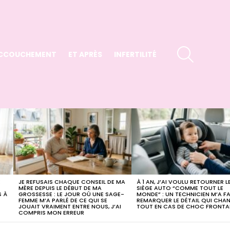
SEARCH
CCOUCHEMENT
ET APRÈS
INFERTILITÉ
E
JE REFUSAIS CHAQUE CONSEIL DE MA
À 1 AN, J’AI VOULU RETOURNER L
MÈRE DEPUIS LE DÉBUT DE MA
SIÈGE AUTO “COMME TOUT LE
S À
GROSSESSE : LE JOUR OÙ UNE SAGE-
MONDE” : UN TECHNICIEN M’A FA
FEMME M’A PARLÉ DE CE QUI SE
REMARQUER LE DÉTAIL QUI CHA
JOUAIT VRAIMENT ENTRE NOUS, J’AI
TOUT EN CAS DE CHOC FRONTA
COMPRIS MON ERREUR