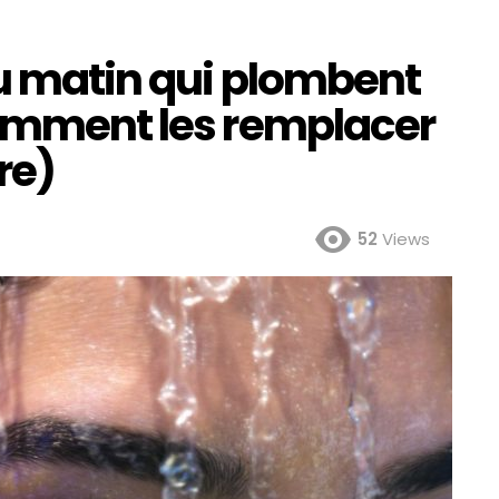
du matin qui plombent
comment les remplacer
re)
52
Views