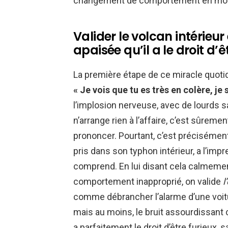
changement de comportement en moi
Valider le volcan intérieu
apaisée qu’il a le droit d’ê
La première étape de ce miracle quoti
« Je vois que tu es très en colère, je s
l’implosion nerveuse, avec de lourds sac
n’arrange rien à l’affaire, c’est sûreme
prononcer. Pourtant, c’est précisément 
pris dans son typhon intérieur, a l’imp
comprend. En lui disant cela calmement
comportement inapproprié, on valide
l
comme débrancher l’alarme d’une voiture
mais au moins, le bruit assourdissant c
a parfaitement le droit d’être furieux