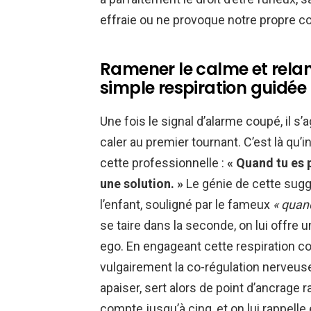
effraie ou ne provoque notre propre co
Ramener le calme et relan
simple respiration guidée
Une fois le signal d’alarme coupé, il s
caler au premier tournant. C’est là qu’
cette professionnelle :
« Quand tu es 
une solution. »
Le génie de cette sugge
l’enfant, souligné par le fameux
« quand
se taire dans la seconde, on lui offre 
ego. En engageant cette respiration c
vulgairement la co-régulation nerveuse
apaiser, sert alors de point d’ancrage ra
compte jusqu’à cinq, et on lui rappelle