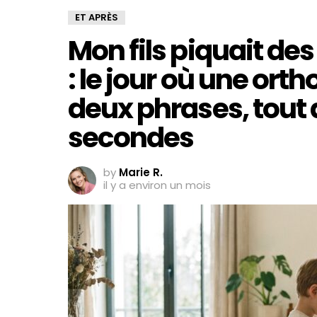
ET APRÈS
Mon fils piquait des
: le jour où une ort
deux phrases, tout
secondes
by
Marie R.
il y a environ un mois