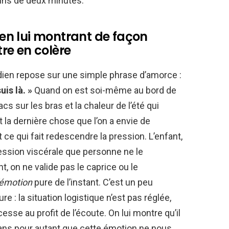
ns de deux minutes.
r en lui montrant de façon
tre en colère
dien repose sur une simple phrase d’amorce :
uis là. »
Quand on est soi-même au bord de
s sur les bras et la chaleur de l’été qui
nt la dernière chose que l’on a envie de
ce qui fait redescendre la pression. L’enfant,
ression viscérale que personne ne le
, on ne valide pas le caprice ou le
’émotion
pure de l’instant. C’est un peu
 : la situation logistique n’est pas réglée,
esse au profit de l’écoute. On lui montre qu’il
, sans pour autant que cette émotion ne nous