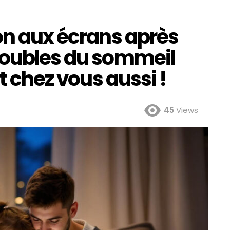
on aux écrans après
roubles du sommeil
Et chez vous aussi !
45
Views