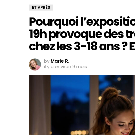
ET APRÈS
Pourquoi l’expositi
19h provoque des t
chez les 3-18 ans ? 
by
Marie R.
il y a environ 9 mois