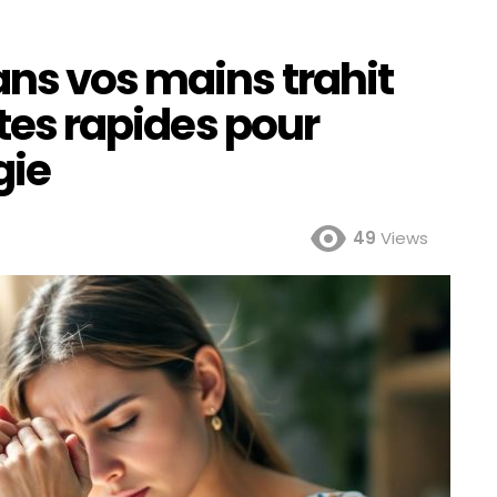
ans vos mains trahit
stes rapides pour
gie
49
Views