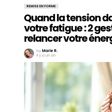
REMISE EN FORME
Quand la tension d
votre fatigue : 2 ge
relancer votre éner
by
Marie R.
il y a un an