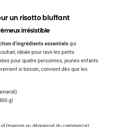
ur un risotto bluffant
émeux irrésistible
ction d’ingrédients essentiels
qui
hait, idéale pour ravir les petits
iées pour quatre personnes, jeunes enfants
sièrement si besoin, convient dès que les
arnaroli)
400 g)
haud (maison ou dégraissé du commerce)