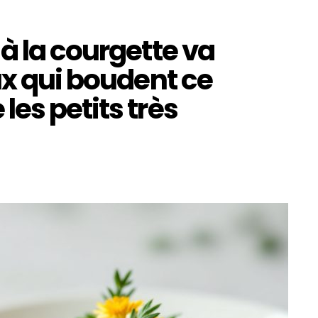
à la courgette va
ux qui boudent ce
es petits très