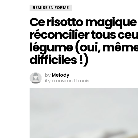
REMISE EN FORME
Ce risotto magique 
réconcilier tous ce
légume (oui, même l
difficiles !)
by
Melody
il y a environ 11 mois