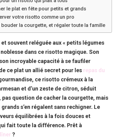
our un risotto qui plaît à tous
r le plat en fête pour petits et grands
server votre risotto comme un pro
 bouder la courgette, et régaler toute la famille
 et souvent reléguée aux « petits légumes
de noblesse dans ce risotto magique. Son
son incroyable capacité à se faufiler
e ce plat un allié secret pour les
repas du
 gourmandise, ce risotto crémeux à la
rmesan et d’un zeste de citron, séduit
Ici, pas question de cacher la courgette, mais
t grands s’en régalent sans rechigner. Le
veurs équilibrées à la fois douces et
ui fait toute la différence. Prêt à
dîner
?