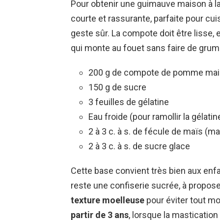
Pour obtenir une guimauve maison à la
courte et rassurante, parfaite pour cu
geste sûr. La compote doit être lisse, 
qui monte au fouet sans faire de grum
200 g de compote de pomme mais
150 g de sucre
3 feuilles de gélatine
Eau froide (pour ramollir la gélatin
2 à 3 c. à s. de fécule de maïs (m
2 à 3 c. à s. de sucre glace
Cette base convient très bien aux enfa
reste une confiserie sucrée, à proposer 
texture moelleuse
pour éviter tout mo
partir de 3 ans
, lorsque la mastication