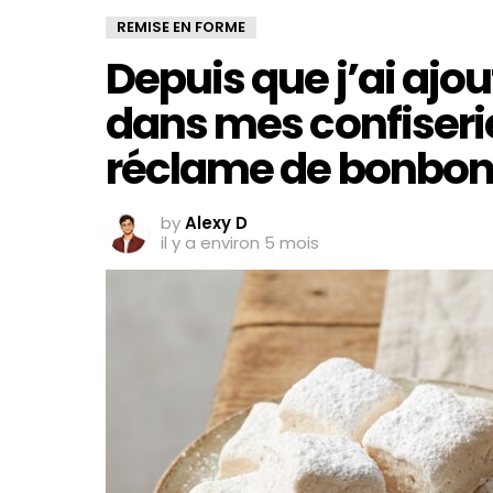
REMISE EN FORME
Depuis que j’ai ajou
dans mes confiseri
réclame de bonbons
by
Alexy D
il y a environ 5 mois