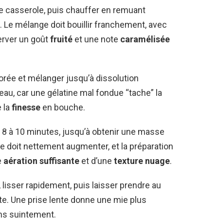
e casserole, puis chauffer en remuant
. Le mélange doit bouillir franchement, avec
server un goût
fruité
et une note
caramélisée
sorée et mélanger jusqu’à dissolution
eau, car une gélatine mal fondue “tache” la
 la
finesse
en bouche.
t 8 à 10 minutes, jusqu’à obtenir une masse
e doit nettement augmenter, et la préparation
e
aération suffisante
et d’une
texture nuage
.
 lisser rapidement, puis laisser prendre au
e. Une prise lente donne une mie plus
ans suintement.