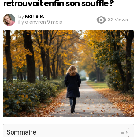
retrouvait enfin son souffle ?
by
Marie R.
32
Views
il y a environ 9 mois
Sommaire