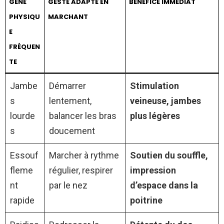
GÊNE
GESTE ADAPTÉ EN
BÉNÉFICE IMMÉDIAT
PHYSIQU
MARCHANT
E
FRÉQUEN
TE
Jambe
Démarrer
Stimulation
s
lentement,
veineuse, jambes
lourde
balancer les bras
plus légères
s
doucement
Essouf
Marcher à rythme
Soutien du souffle,
fleme
régulier, respirer
impression
nt
par le nez
d’espace dans la
rapide
poitrine