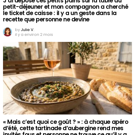
J’ai déposé ces petits pains sur la table du
petit-déjeuner et mon compagnon a cherché
le ticket de caisse : il y a un geste dans la
recette que personne ne devine
by
Julie V.
il y a environ 2 mois
« Mais c’est quoi ce goût ? » : à chaque apéro
d’été, cette tartinade d’aubergine rend mes
invités fous et personne ne trouve ce qu’il y a