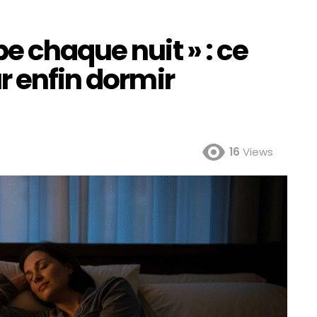
e chaque nuit » : ce
r enfin dormir
16
Views