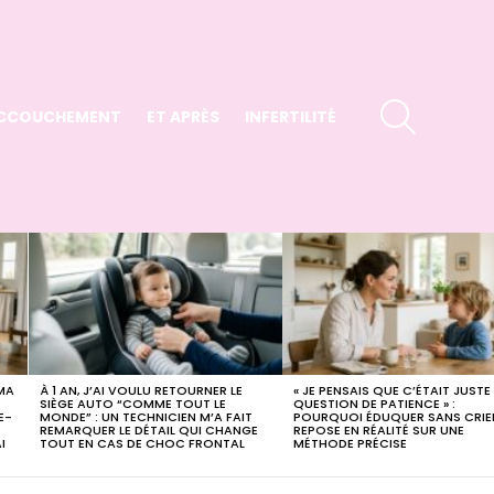
SEARCH
CCOUCHEMENT
ET APRÈS
INFERTILITÉ
 MA
À 1 AN, J’AI VOULU RETOURNER LE
« JE PENSAIS QUE C’ÉTAIT JUSTE
SIÈGE AUTO “COMME TOUT LE
QUESTION DE PATIENCE » :
E-
MONDE” : UN TECHNICIEN M’A FAIT
POURQUOI ÉDUQUER SANS CRIE
REMARQUER LE DÉTAIL QUI CHANGE
REPOSE EN RÉALITÉ SUR UNE
I
TOUT EN CAS DE CHOC FRONTAL
MÉTHODE PRÉCISE