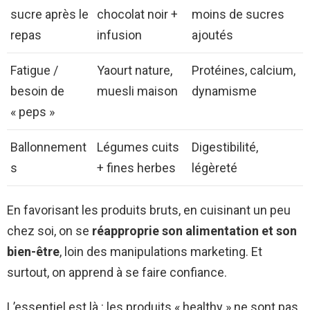
sucre après le
chocolat noir +
moins de sucres
repas
infusion
ajoutés
Fatigue /
Yaourt nature,
Protéines, calcium,
besoin de
muesli maison
dynamisme
« peps »
Ballonnement
Légumes cuits
Digestibilité,
s
+ fines herbes
légèreté
En favorisant les produits bruts, en cuisinant un peu
chez soi, on se
réapproprie son alimentation et son
bien-être
, loin des manipulations marketing. Et
surtout, on apprend à se faire confiance.
L’essentiel est là : les produits « healthy » ne sont pas