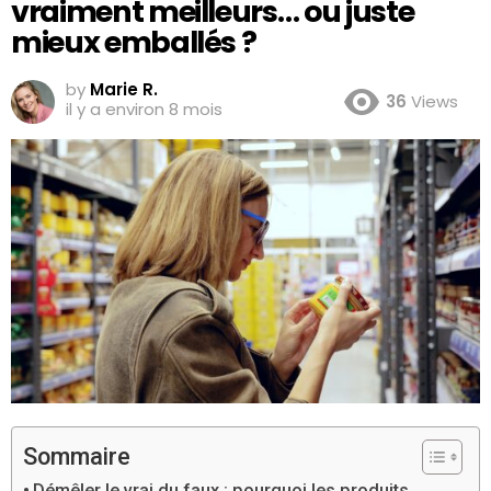
vraiment meilleurs… ou juste
mieux emballés ?
by
Marie R.
36
Views
il y a environ 8 mois
Sommaire
Démêler le vrai du faux : pourquoi les produits