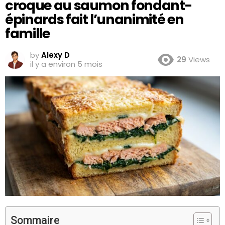
croque au saumon fondant-
épinards fait l’unanimité en
famille
by
Alexy D
29
Views
il y a environ 5 mois
Sommaire