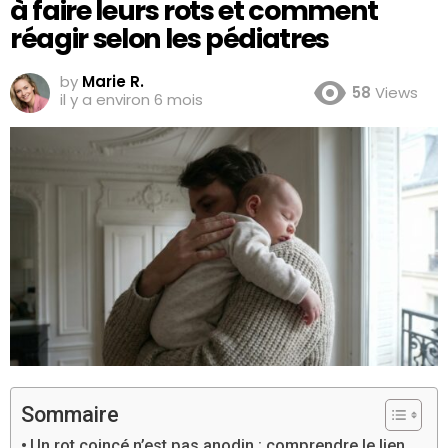
à faire leurs rots et comment
réagir selon les pédiatres
by
Marie R.
58
Views
il y a environ 6 mois
Sommaire
Un rot coincé n’est pas anodin : comprendre le lien