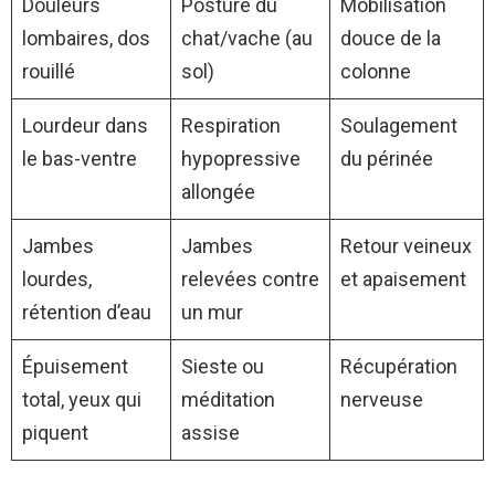
Douleurs
Posture du
Mobilisation
lombaires, dos
chat/vache (au
douce de la
rouillé
sol)
colonne
Lourdeur dans
Respiration
Soulagement
le bas-ventre
hypopressive
du périnée
allongée
Jambes
Jambes
Retour veineux
lourdes,
relevées contre
et apaisement
rétention d’eau
un mur
Épuisement
Sieste ou
Récupération
total, yeux qui
méditation
nerveuse
piquent
assise