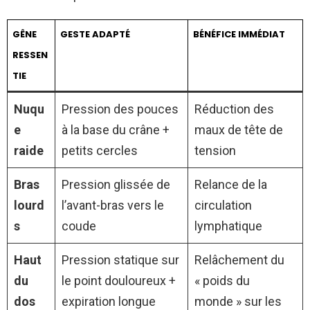
GÊNE
GESTE ADAPTÉ
BÉNÉFICE IMMÉDIAT
RESSEN
TIE
Nuqu
Pression des pouces
Réduction des
e
à la base du crâne +
maux de tête de
raide
petits cercles
tension
Bras
Pression glissée de
Relance de la
lourd
l’avant-bras vers le
circulation
s
coude
lymphatique
Haut
Pression statique sur
Relâchement du
du
le point douloureux +
« poids du
dos
expiration longue
monde » sur les