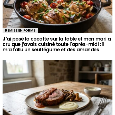
REMISE EN FORME
J’ai posé la cocotte sur la table et mon mari a
cru que j’avais cuisiné toute l’après-midi : il
m’a fallu un seul légume et des amandes