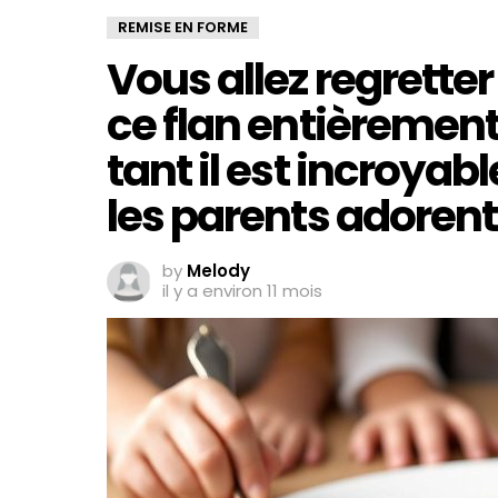
REMISE EN FORME
Vous allez regrette
ce flan entièrement
tant il est incroya
les parents adorent
by
Melody
il y a environ 11 mois