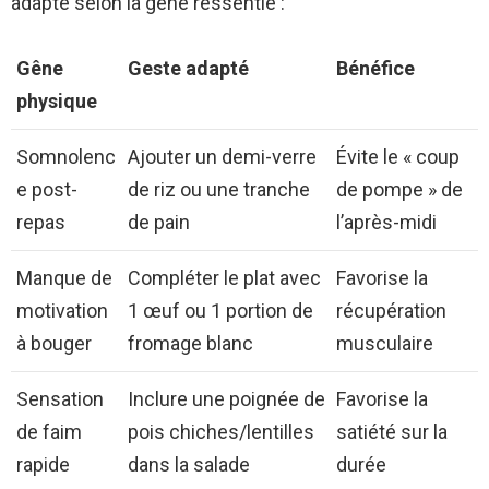
adapté selon la gêne ressentie :
Gêne
Geste adapté
Bénéfice
physique
Somnolenc
Ajouter un demi-verre
Évite le « coup
e post-
de riz ou une tranche
de pompe » de
repas
de pain
l’après-midi
Manque de
Compléter le plat avec
Favorise la
motivation
1 œuf ou 1 portion de
récupération
à bouger
fromage blanc
musculaire
Sensation
Inclure une poignée de
Favorise la
de faim
pois chiches/lentilles
satiété sur la
rapide
dans la salade
durée