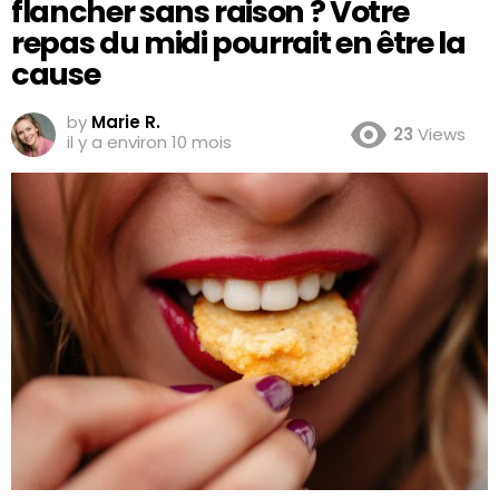
flancher sans raison ? Votre
repas du midi pourrait en être la
cause
by
Marie R.
23
Views
il y a environ 10 mois